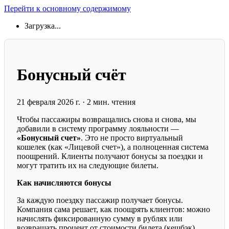
Перейти к основному содержимому
Загрузка...
Бонусный счёт
21 февраля 2026 г.
·
2 мин. чтения
Чтобы пассажиры возвращались снова и снова, мы
добавили в систему программу лояльности —
«Бонусный счет»
. Это не просто виртуальный
кошелек (как «Лицевой счет»), а полноценная система
поощрений. Клиенты получают бонусы за поездки и
могут тратить их на следующие билеты.
Как начисляются бонусы
За каждую поездку пассажир получает бонусы.
Компания сама решает, как поощрять клиентов: можно
начислять фиксированную сумму в рублях или
возвращать процент от стоимости билета (кешбэк).