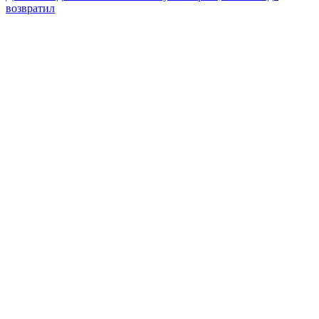
возвратил