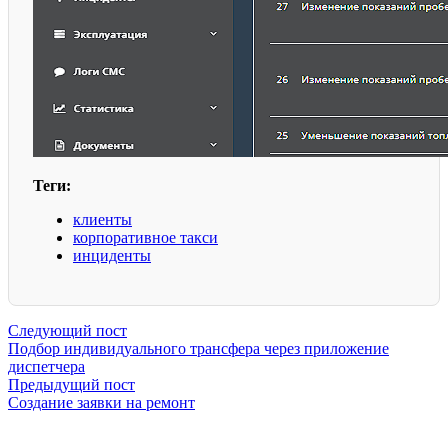
Теги:
клиенты
корпоративное такси
инциденты
Следующий пост
Подбор индивидуального трансфера через приложение
диспетчера
Предыдущий пост
Создание заявки на ремонт