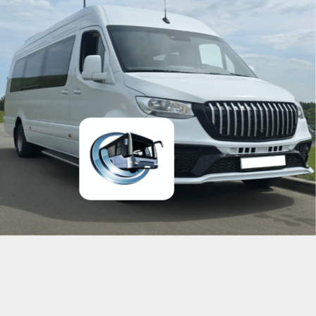
Рост от общего потока на
45%
Нагрузка на диспетчерский центр
снижение на
70%
Ошибки в расчётах (подача, пробег, ожидание)
исключены
99%
Количество обрабатываемых заказов в день
выросло на
60%
Прозрачность статусов заказа
видимость
100%
Скорость выставления закрывающих документов
ускорение
70%