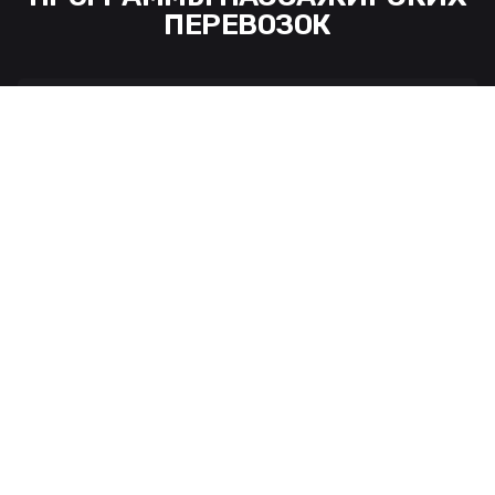
ПЕРЕВОЗОК
Онлайн бронирование
Простое управление
Возможность бронирования и покупки через
интернет в любое время суток.
Реальная экономия
Всего понадобится от 5 до 15 дней до начала
онлайн-бронирования клиентами.
Бесплатное и простое обучение
Уменьшение издежек и косвенных расходов.
Бесплатное обучение и доступные видео уроки по
каждой функции системы.