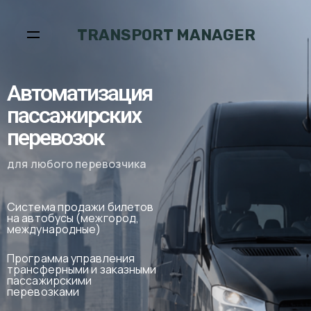
TRANSPORT MANAGER
Автоматизация
пассажирских
перевозок
для любого перевозчика
Cистема продажи билетов
на автобусы (межгород,
международные)
Программа управления
трансферными и заказными
пассажирскими
перевозками