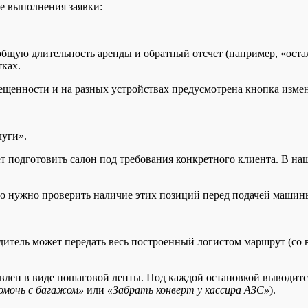
е выполнения заявки:
ую длительность аренды и обратный отсчет (например, «остало
тках.
ещенности и на разных устройствах предусмотрена кнопка измен
луги».
ет подготовить салон под требования конкретного клиента. В н
что нужно проверить наличие этих позиций перед подачей машин
итель может передать весь построенный логистом маршрут (со
авлен в виде пошаговой ленты. Под каждой остановкой выводит
помочь с багажом»
или
«Забрать конверт у кассира АЗС»
).