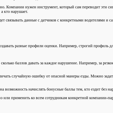
чно. Компании нужен инструмент, который сам переводит эти си
 а кто нарушает.
удет связывать данные с датчиков с конкретными водителями и с
оздавать разные профили оценки. Например, строгий профиль д
колько баллов давать за каждое нарушение. Например, за резкое
ичать случайную ошибку от опасной манеры езды. Можно задать 
а возможность начислять бонусные баллы тем, кто ездит без н
о или применить ко всем сотрудникам конкретной компании-па