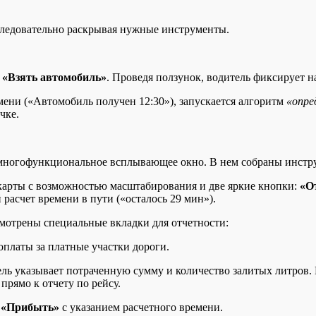
следовательно раскрывая нужные инструменты.
р
«Взять автомобиль»
. Проведя ползунок, водитель фиксирует н
мени («Автомобиль получен 12:30»), запускается алгоритм
«опре
чке.
многофункциональное всплывающее окно. В нем собраны инстру
арты с возможностью масштабирования и две яркие кнопки:
«О
расчет времени в пути («осталось 29 мин»).
мотрены специальные вкладки для отчетности:
оплаты за платные участки дороги.
ель указывает потраченную сумму и количество залитых литров
рямо к отчету по рейсу.
р
«Прибыть»
с указанием расчетного времени.